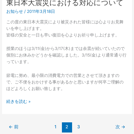
東日本大震災における対応について
ま
お知らせ
/
2011年3月18日
で
10
この度の東日本大震災により被災された皆様には心よりお見舞
周
いを申し上げます。
年
皆様の安全と一日も早い復旧を心よりお祈り申し上げます。
授業のほうは3/11(金)から3/17(木)までは余震が続いていたので
個別にお休みかどうかを確認しました。3/15(金)より通常通り行
っています。
節電に努め、最小限の消費電力での営業とさせて頂きますの
で、ご不便をおかけする事があるかと思いますが何卒ご理解の
ほどよろしくお願い致します。
東
続きを読む »
日
本
大
←
前
1
2
3
次
→
震
災