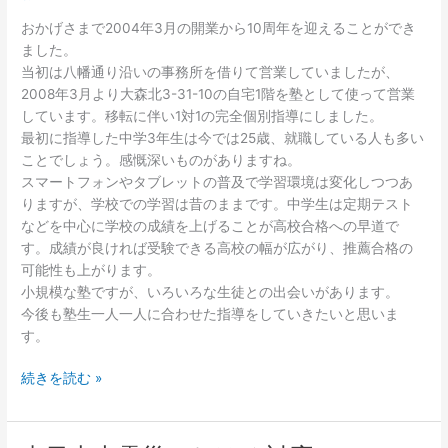
わ
おかげさまで2004年3月の開業から10周年を迎えることができ
せ
ました。
が
当初は八幡通り沿いの事務所を借りて営業していましたが、
で
2008年3月より大森北3-31-10の自宅1階を塾として使って営業
き
しています。移転に伴い1対1の完全個別指導にしました。
る
最初に指導した中学3年生は今では25歳、就職している人も多い
よ
ことでしょう。感慨深いものがありますね。
う
スマートフォンやタブレットの普及で学習環境は変化しつつあ
に
りますが、学校での学習は昔のままです。中学生は定期テスト
な
などを中心に学校の成績を上げることが高校合格への早道で
り
す。成績が良ければ受験できる高校の幅が広がり、推薦合格の
ま
可能性も上がります。
し
小規模な塾ですが、いろいろな生徒との出会いがあります。
た
今後も塾生一人一人に合わせた指導をしていきたいと思いま
す。
お
続きを読む »
か
げ
さ