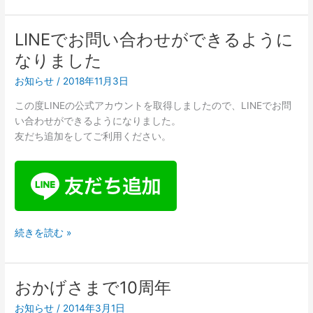
生
向
LINEでお問い合わせができるように
け
なりました
プ
ロ
お知らせ
/
2018年11月3日
グ
この度LINEの公式アカウントを取得しましたので、LINEでお問
ラ
い合わせができるようになりました。
ミ
友だち追加をしてご利用ください。
ン
グ
教
室
は
じ
め
LINE
続きを読む »
ま
で
し
お
た
問
おかげさまで10周年
い
お知らせ
/
2014年3月1日
合