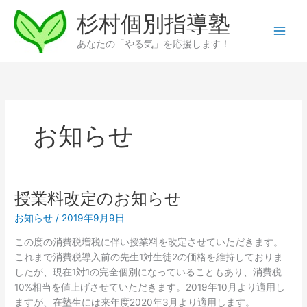
内
杉村個別指導塾
容
を
あなたの「やる気」を応援します！
ス
キ
ッ
プ
お知らせ
授業料改定のお知らせ
お知らせ
/
2019年9月9日
この度の消費税増税に伴い授業料を改定させていただきます。
これまで消費税導入前の先生1対生徒2の価格を維持しておりま
したが、現在1対1の完全個別になっていることもあり、消費税
10%相当を値上げさせていただきます。2019年10月より適用し
ますが、在塾生には来年度2020年3月より適用します。