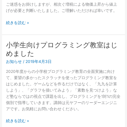
ご迷惑をお掛けしますが、相次ぐ増税による物価上昇から値上
げが必要と判断いたしました。ご理解いただければ幸いです。
授
続きを読む »
業
料
改
小学生向けプログラミング教室はじ
定
めました
の
お
お知らせ
/
2019年4月3日
知
2020年度からの小学校プログラミング教育の全面実施に向け
ら
て、要望の多かったスクラッチを使ったプログラミング教室を
せ
はじめました。ゲームなどを作るだけではなく、「九九を計算
しよう」、「グラフを描いてみよう」「素数を見つけよう」な
ど塾ならではの視点で課題を出し、プログラミングを1対1の完全
個別で指導していきます。講師は元ヤフーのリーダーエンジニ
アです。お気軽にお問い合わせください。
小
続きを読む »
学