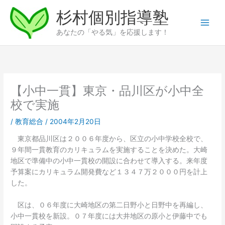
内
杉村個別指導塾
容
を
あなたの「やる気」を応援します！
ス
キ
ッ
プ
【小中一貫】東京・品川区が小中全
校で実施
/
教育総合
/
2004年2月20日
東京都品川区は２００６年度から、区立の小中学校全校で、
９年間一貫教育のカリキュラムを実施することを決めた。大崎
地区で準備中の小中一貫校の開設に合わせて導入する。来年度
予算案にカリキュラム開発費など１３４７万２０００円を計上
した。
区は、０６年度に大崎地区の第二日野小と日野中を再編し、
小中一貫校を新設。０７年度には大井地区の原小と伊藤中でも