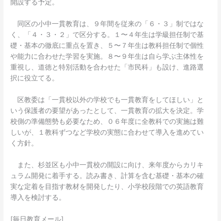
開設する予定。
同区の小中一貫教育は、９年間を従来の「６・３」制ではな
く、「４・３・２」で区分する。１〜４年生は学級担任制で基
礎・基本の徹底に重点を置き、５〜７年生は教科担任制で個性
や能力に合わせた学習を実施。８〜９年生は自ら学ぶ主体性を
重視し、道徳と特別活動を合わせた「市民科」も設け、進路選
択に役立てる。
区教委は「一貫校以外の学校でも一貫教育をしてほしい」と
いう保護者の要望があったとして、一貫教育の拡大を決定。学
校側の準備態勢も必要なため、０６年度に全教科での実施は難
しいが、１教科ずつなど学校の実態に合わせて導入を進めてい
く方針。
また、杉並区も小中一貫校の開設に向け、来年度からカリキ
ュラム開発に着手する。読み書き、計算を含む基礎・基本の確
実な定着を目指す教材を開発したり、小学校段階での英語教育
導入を検討する。
[毎日教育メール]